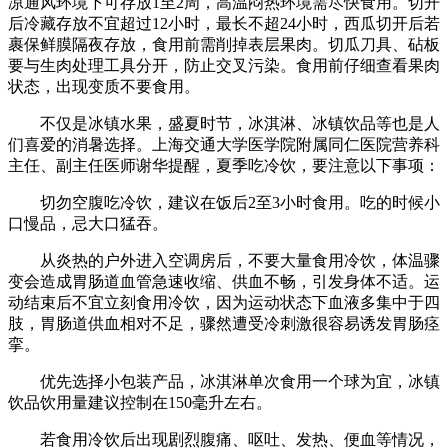
凉通风环境下可存放1至2周，高温闷热环境需尽快食用。切开
后冷藏存放不宜超过12小时，最长不超24小时，西瓜切开后若
裹保鲜膜隔夜存放，食用前需削掉表层果肉。切瓜刀具、砧板
要与生肉处理工具分开，防止交叉污染。食用前仔细查看果肉
状态，出现变质不要食用。
不仅是冰镇水果，盛夏时节，冰淇淋、冰镇饮品等也是人
们喜爱的消暑选择。上海交通大学医学院附属同仁医院营养科
主任、副主任医师谢华提醒，夏季吃冷饮，要注意以下事项：
切勿空腹吃冷饮，建议在饭后2至3小时食用。吃的时候小
口慢品，忌大口猛吞。
从炎热的户外进入空调房后，不要大量食用冷饮，体温骤
变会造成胃肠道血管急速收缩、供血不畅，引发身体不适。运
动结束后不宜立刻食用冷饮，因为运动状态下血液多集中于四
肢，胃肠道供血相对不足，骤然遭受冷刺激很容易诱发胃肠痉
挛。
优先选择小包装产品，冰淇淋单次食用一个球为宜，冰镇
饮品饮用量建议控制在150毫升左右。
若食用冷饮后出现剧烈腹痛、呕吐、发热、便血等情况，