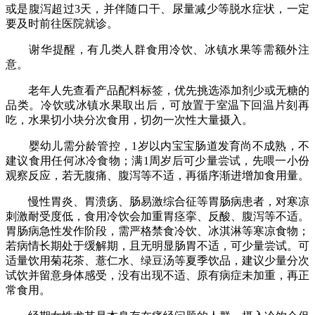
或是腹泻超过3天，并伴随口干、尿量减少等脱水症状，一定
要及时前往医院就诊。
谢华提醒，有几类人群食用冷饮、冰镇水果等需额外注
意。
老年人先查看产品配料标签，优先挑选添加剂少或无糖的
品类。冷饮或冰镇水果取出后，可放置于室温下回温片刻再
吃，水果切小块分次食用，切勿一次性大量摄入。
婴幼儿需分龄管控，1岁以内宝宝肠道发育尚不成熟，不
建议食用任何冰冷食物；满1周岁后可少量尝试，先喂一小份
观察反应，若无腹痛、腹泻等不适，再循序渐进增加食用量。
慢性胃炎、胃溃疡、肠易激综合征等胃肠病患者，对寒凉
刺激耐受度低，食用冷饮会加重胃痉挛、反酸、腹泻等不适。
胃肠病急性发作阶段，需严格禁食冷饮、冰淇淋等寒凉食物；
若病情长期处于缓解期，且无明显肠胃不适，可少量尝试。可
适量饮用菊花茶、薏仁水、绿豆汤等夏季饮品，建议少量分次
试饮并留意身体感受，没有出现不适、原有病症未加重，再正
常食用。