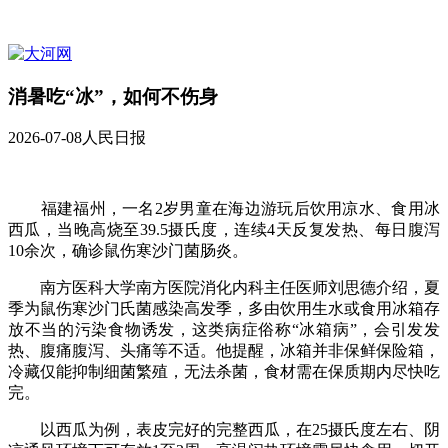
消暑吃“冰”，如何不伤身
2026-07-08
人民日报
福建福州，一名2岁男童在海边游玩后饮用凉水、食用冰
西瓜，当晚高烧至39.5摄氏度，连续4天反复发热、每日腹泻
10余次，确诊鼠伤寒沙门菌肠炎。
南方医科大学南方医院消化内科主任医师刘思德介绍，夏
季为鼠伤寒沙门氏菌感染高发季，多由饮用生水或食用冰箱存
放不当的污染食物诱发，这类病症俗称“冰箱病”，会引发发
热、腹痛腹泻、头痛等不适。他提醒，冰箱并非保鲜保险箱，
冷藏仅能抑制细菌繁殖，无法杀菌，食材需在保质期内尽快吃
完。
以西瓜为例，表皮完好的完整西瓜，在25摄氏度左右、阴