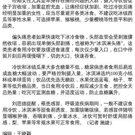
经期女性尤其是本身存在痛经问题的人群，摄入冷饮会促
使子宫收缩，加重盆腔充血，让痛经症状加剧。吃过冷饮后痛
经明显加重的女性，应当尽量避开各类冰食。不建议吃冰镇西
瓜等寒性水果，可选择苹果、猕猴桃、少量樱桃等性质平和的
品类。
偏头痛患者如果快速吃下冰冷食物，头部血管会受刺激骤
然收缩，容易出现单侧头部剧痛，也被称为“冰淇淋头痛”。这
类患者食用冷饮要放缓进食速度，每次仅少量入口，在口中停
留片刻后再缓慢咽下，切勿大口、快速吞食。
冷饮和冰镇瓜果大多含糖量不低，糖尿病患者食用后易造
成血糖大幅波动，要严格控制摄入量。冰淇淋选约100克小纸
杯或单球蛋筒；饮品优先选无糖款，水果优选蓝莓、柚子、苹
果等低升糖品类。当日食用冷饮后，相应减少主食，把控全天
总热量；吃完可监测血糖，并适度运动，防止血糖飙升。
刘思德提醒，罹患感冒、呼吸道疾病期间，一般不建议食
用冷饮，冰淇淋等甜食易诱发、加重咳嗽咳痰。若感冒伴随明
显咽喉肿痛、吞咽刺痛，少量冰水、冰饮可暂时舒缓局部痛
感，梨、苹果等常规水果可正常食用。（记者 施婕）
编辑：王晓颖