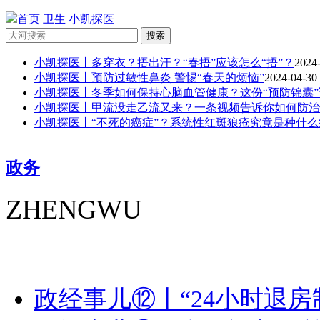
首页
卫生
小凯探医
搜索
小凯探医丨多穿衣？捂出汗？“春捂”应该怎么“捂”？
2024-
小凯探医丨预防过敏性鼻炎 警惕“春天的烦恼”
2024-04-30
小凯探医丨冬季如何保持心脑血管健康？这份“预防锦囊”
小凯探医丨甲流没走乙流又来？一条视频告诉你如何防治
小凯探医丨“不死的癌症”？系统性红斑狼疮究竟是种什么