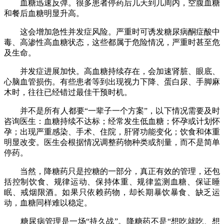
血糖迅速反弹。很多患者停药后几天到几周内，空腹血糖
和餐后血糖明显升高。
这会增加急性并发症风险。严重时可诱发糖尿病酮症酸中
毒、高渗性高血糖状态，这些都属于危险情况，严重时甚至危
及生命。
并发症进展加快。高血糖持续存在，会加速肾脏、眼底、
心脑血管损伤。有些患者等到出现视力下降、蛋白尿、手脚麻
木时，往往已经错过最佳干预时机。
并不是所有人都要“一辈子一个方案”，以下情况需要及时
咨询医生：血糖持续不达标；经常发生低血糖；怀孕或计划怀
孕；出现严重感染、手术、住院，肝肾功能变化；饮食和体重
明显改变。医生会根据情况调整药物种类或剂量，而不是简单
停药。
当然，降糖药只是控糖的一部分，真正有效的管理，还包
括控制饮食、规律运动、保持体重、规律监测血糖、保证睡
眠、戒烟限酒。如果只依赖药物，却长期暴饮暴食、缺乏运
动，血糖同样难以稳定。
糖尿病管理是一场“持久战”。降糖药不是“想吃就吃、想