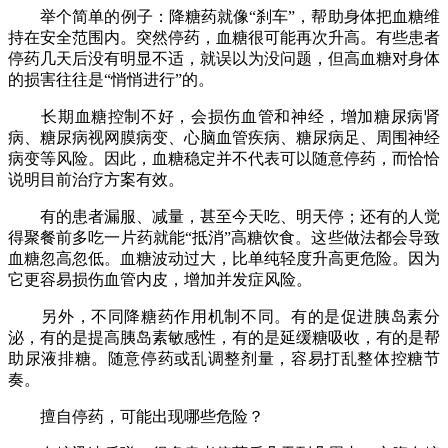
举个简单的例子：降糖药就像“刹车”，帮助身体把血糖维
持在安全范围内。突然停药，血糖很可能再次升高。有些患者
停药几天后没有明显不适，就误以为没问题，但高血糖对身体
的损害往往是“悄悄进行”的。
长期血糖控制不好，会损伤血管和神经，增加糖尿病肾
病、糖尿病视网膜病变、心脑血管疾病、糖尿病足、周围神经
病变等风险。因此，血糖稳定并不代表可以随意停药，而恰恰
说明目前治疗方案有效。
有的患者漏服、减量，甚至今天吃、明天停；还有的人觉
得聚餐前多吃一片药就能“抵消”高糖饮食。这些做法都会导致
血糖忽高忽低。血糖波动过大，比单纯轻度升高更危险。因为
它更容易损伤血管内皮，增加并发症风险。
另外，不同降糖药作用机制不同。有的是促进胰岛素分
泌，有的是提高胰岛素敏感性，有的是延缓糖吸收，有的是帮
助尿液排糖。随意停药或乱调整剂量，容易打乱整体控糖节
奏。
擅自停药，可能出现哪些危险？